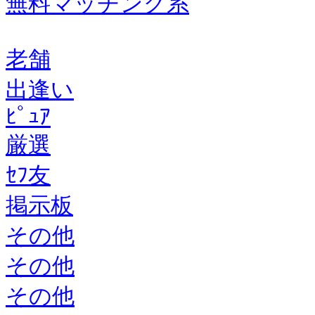
無料マッチング系
老舗
出逢い
ﾋﾟｭｱ
厳選
ｾﾌ友
掲示板
その他
その他
その他