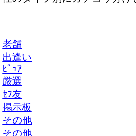
老舗
出逢い
ﾋﾟｭｱ
厳選
ｾﾌ友
掲示板
その他
その他